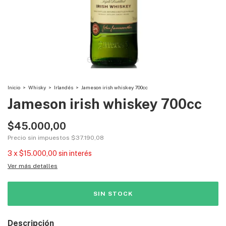
Inicio
>
Whisky
>
Irlandés
>
Jameson irish whiskey 700cc
Jameson irish whiskey 700cc
$45.000,00
Precio sin impuestos
$37.190,08
3
x
$15.000,00
sin interés
Ver más detalles
Descripción