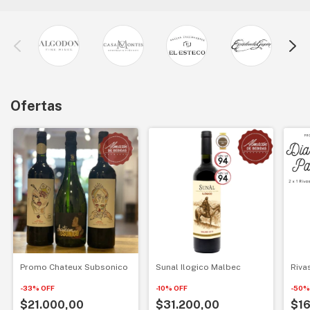
Ofertas
Promo Chateux Subsonico
Sunal Ilogico Malbec
Riva
-
33
%
OFF
-
10
%
OFF
-
50
$21.000,00
$31.200,00
$16