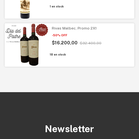
1
en stock
Rivas Malbec, Promo 2X1
-
50
%
OFF
$16.200,00
$32.400,00
18
en stock
Newsletter