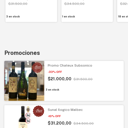
$31.500,00
$34.500,00
$32
3
en stock
1
en stock
18
en s
Promociones
Promo Chateux Subsonico
-
33
%
OFF
$21.000,00
$31.500,00
3
en stock
Sunal Ilogico Malbec
-
10
%
OFF
$31.200,00
$34.500,00