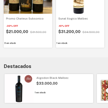
Promo Chateux Subsonico
Sunal Ilogico Malbec
-
33
%
OFF
-
10
%
OFF
$21.000,00
$31.200,00
$31.500,00
$34.500,00
3
en stock
1
en stock
Destacados
Algodon Black Malbec
$33.000,00
1
en stock